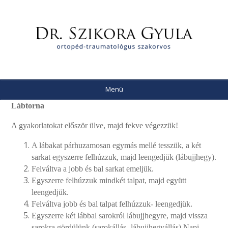
Menü
Lábtorna
A gyakorlatokat először ülve, majd fekve végezzük!
A lábakat párhuzamosan egymás mellé tesszük, a két
sarkat egyszerre felhúzzuk, majd leengedjük (lábujjhegy).
Felváltva a jobb és bal sarkat emeljük.
Egyszerre felhúzzuk mindkét talpat, majd együtt
leengedjük.
Felváltva jobb és bal talpat felhúzzuk- leengedjük.
Egyszerre két lábbal sarokról lábujjhegyre, majd vissza
sarokra gördülünk.(sarokállás- lábujjhegyállás) Napi