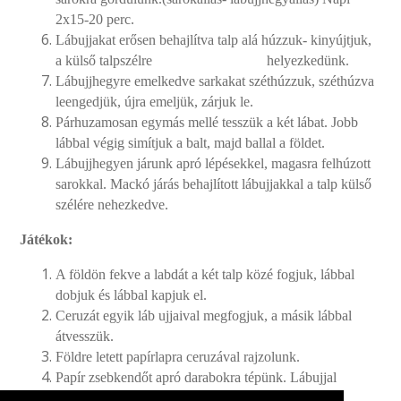
2x15-20 perc.
Lábujjakat erősen behajlítva talp alá húzzuk- kinyújtjuk,
a külső talpszélre helyezkedünk.
Lábujjhegyre emelkedve sarkakat széthúzzuk, széthúzva
leengedjük, újra emeljük, zárjuk le.
Párhuzamosan egymás mellé tesszük a két lábat. Jobb
lábbal végig simítjuk a balt, majd ballal a földet.
Lábujjhegyen járunk apró lépésekkel, magasra felhúzott
sarokkal. Mackó járás behajlított lábujjakkal a talp külső
szélére nehezkedve.
Játékok:
A földön fekve a labdát a két talp közé fogjuk, lábbal
dobjuk és lábbal kapjuk el.
Ceruzát egyik láb ujjaival megfogjuk, a másik lábbal
átvesszük.
Földre letett papírlapra ceruzával rajzolunk.
Papír zsebkendőt apró darabokra tépünk. Lábujjal
megmarkolva egyenként felszedjük a földről.