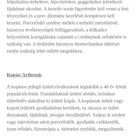
felpuhulása terhelésre, lépcsőzéskor, guggoláskor jelentkező
fájdalmat okozhat. A kezelés során figyelembe kell venni a feni
tényezőket és a porc állomány kezelését komplexen kell
kezelni. Porcerősítő szedése mellett a terhelés mérséklését,
bizonyos tevékenységek felfüggesztését, a tédkalács
helyzetének korrigálására valamint a combizmok erősítésére is
szükség van. A térdízület bizonyos biomechanikai eltérései
esetén szükség lehet műtéti megoldásra.
Kopás/ Arthrosis
A kopásos jellegű ízületi elváltozások leginkább a 40 év feletti
populációt érinti. Fiatalabbaknál ízületi sérülés, krónikus
túlterhelés alakulhat ki ízületi kopás. A kopásnak indult vagy
kopott ízületek gyulladásban kerülnek, ez okozza az ízület
duzzanatát, fájdalmát, mozgás beszűkülését. Szájon át szedett
vagy injectioban adott porcerősítők, gyulladás csökkentők,
izom erősítés, fizioterápia a tüneteket enyhítik, megszűntetik.