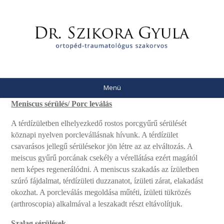
Menü
Meniscus sérülés/ Porc leválás
A térdízületben elhelyezkedő rostos porcgyűrű sérülését
köznapi nyelven porclevállásnak hívunk. A térdízület
csavarásos jellegű sérülésekor jön létre az az elváltozás. A
meiscus gyűrű porcának csekély a vérellátása ezért magától
nem képes regenerálódni. A meniscus szakadás az ízületben
szúró fájdalmat, térdízületi duzzanatot, ízületi zárat, elakadást
okozhat. A porcleválás megoldása műtéti, ízületi tükrözés
(arthroscopia) alkalmával a leszakadt részt eltávolítjuk.
Szalag sérülések