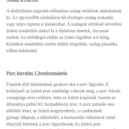
A térdízületen nagyobb erőhatásra szalag sérülések alakuhatnak
ki. Az egyszerűbb ránduláson túl részleges szalag szakadás
vagy teljes ruptura is kialakulhat. A szalagok sérülését követően
ízületi instabilitás alakul ki a fájdalmas tünetek, duzzanat
mellett. Az elsődleges ellátás az ízület rögzítése 4-6 hétig.
Krónikus instabilitás esetén műtéti megoldás, szalag plasztika
válhat indokolttá.
Porc lágyulás/ Chondromalatia
Fiatalok térd fájdalmának gyakori oka a porc lágyulás. E
kórképnél az ízületi porc minősége változik meg, a porc felszín
vastagsága nem csökken, mint az ízületi kopásnál, hanem az
állománya puhul fel, horpadékony lesz. A porc puhulás oka
többféle lehet, az ízületi tengelyeltérés, a combizmok
gyenge állapota, a túlterhelés, a hormonális változások mind
tényezői lehetnek a porc lágyulásnak.Az ízületi porc